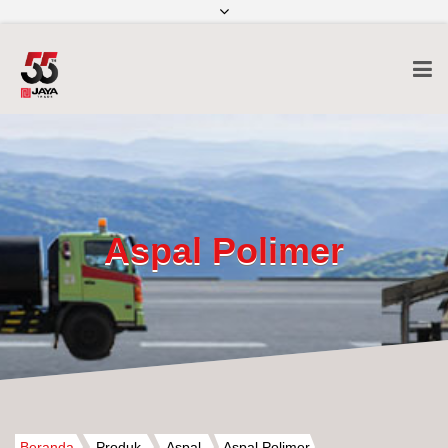
info@jayatrade.com
(+6221) 315-9999
Aspal Polimer
Beranda
Produk
Aspal
Aspal Polimer