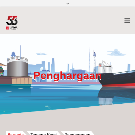
info@jayatrade.com
(+6221) 315-9999
Penghargaan
Beranda
Tentang Kami
Penghargaan