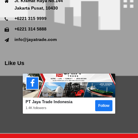
Jl. Kramat Raya No.144
Jakarta Pusat, 10430
+6221 315 9999
+6221 314 5888
info@jayatrade.com
Like Us
PT Jaya Trade Indonesia
Follow
1.4K followers