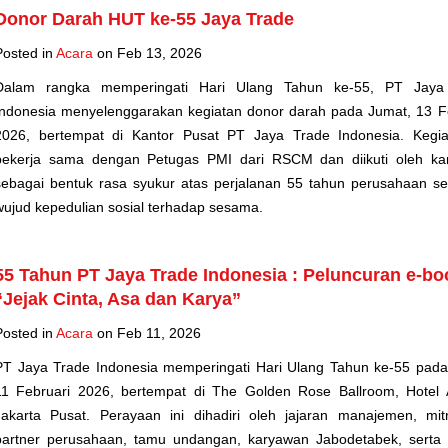
Donor Darah HUT ke-55 Jaya Trade
Posted in
Acara
on Feb 13, 2026
Dalam rangka memperingati Hari Ulang Tahun ke-55, PT Jaya
Indonesia menyelenggarakan kegiatan donor darah pada Jumat, 13 F
2026, bertempat di Kantor Pusat PT Jaya Trade Indonesia. Kegia
bekerja sama dengan Petugas PMI dari RSCM dan diikuti oleh ka
sebagai bentuk rasa syukur atas perjalanan 55 tahun perusahaan se
wujud kepedulian sosial terhadap sesama.
55 Tahun PT Jaya Trade Indonesia : Peluncuran e-bo
“Jejak Cinta, Asa dan Karya”
Posted in
Acara
on Feb 11, 2026
PT Jaya Trade Indonesia memperingati Hari Ulang Tahun ke-55 pad
11 Februari 2026, bertempat di The Golden Rose Ballroom, Hotel 
Jakarta Pusat. Perayaan ini dihadiri oleh jajaran manajemen, mi
partner perusahaan, tamu undangan, karyawan Jabodetabek, serta