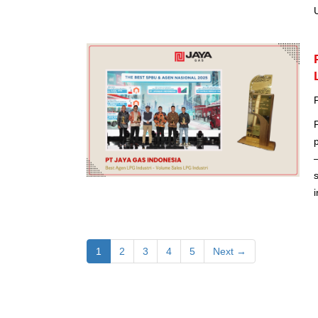
1
2
3
4
5
Next →